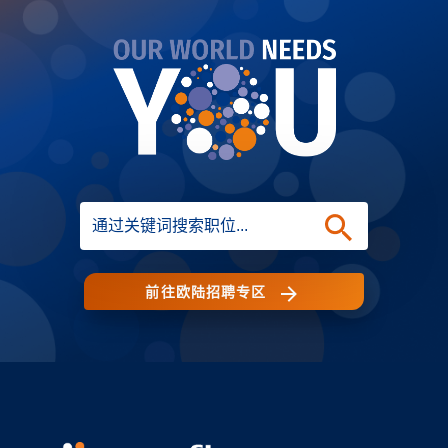
前往欧陆招聘专区