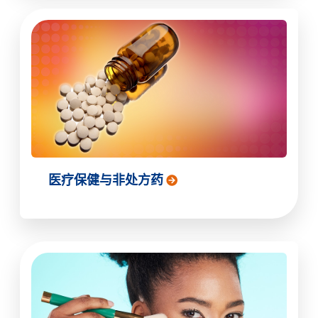
医疗保健与非处方药