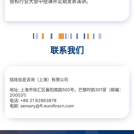
会和行业大会中授课并定期发表演讲。
联系我们
铭陆信息咨询（上海）有限公司
地址: 上海市徐汇区襄阳南路500号，巴黎时韵301室（邮编：
200031）
电话: +86 21 62863878
电邮: sensory@ft.eurofinscn.com