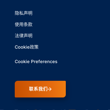
隐私声明
使用条款
法律声明
Cookie政策
Cookie Preferences
联系我们