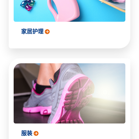
家居护理
服装