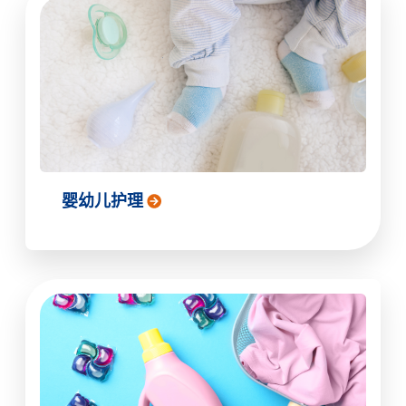
婴幼儿护理