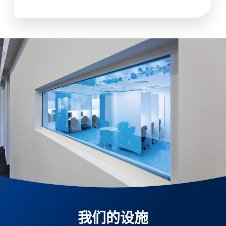
我们的设施