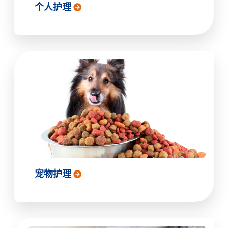
个人护理
宠物护理