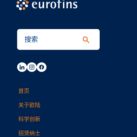
首页
关于欧陆
科学创新
招贤纳士