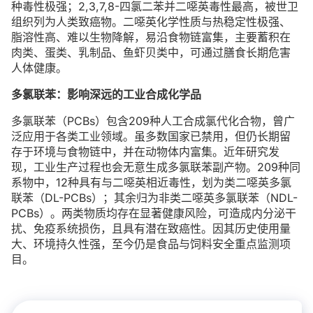
种毒性极强；2,3,7,8-四氯二苯并二噁英毒性最高，被世卫
组织列为人类致癌物。二噁英化学性质与热稳定性极强、
脂溶性高、难以生物降解，易沿食物链富集，主要蓄积在
肉类、蛋类、乳制品、鱼虾贝类中，可通过膳食长期危害
人体健康。
多氯联苯：影响深远的工业合成化学品
多氯联苯（PCBs）包含209种人工合成氯代化合物，曾广
泛应用于各类工业领域。虽多数国家已禁用，但仍长期留
存于环境与食物链中，并在动物体内富集。近年研究发
现，工业生产过程也会无意生成多氯联苯副产物。209种同
系物中，12种具有与二噁英相近毒性，划为类二噁英多氯
联苯（DL-PCBs）；其余归为非类二噁英多氯联苯（NDL-
PCBs）。两类物质均存在显著健康风险，可造成内分泌干
扰、免疫系统损伤，且具有潜在致癌性。因其历史使用量
大、环境持久性强，至今仍是食品与饲料安全重点监测项
目。