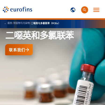
...
服务
/
残留物与污染物
/
二噁英与多氯联苯（PCBs）
二噁英和多氯联苯
联系我们