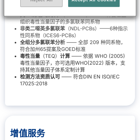
多氯代二苯并二噁英及呋喃
（PCDD/Fs）—— 全
部17种有毒同系物
类二噁英多氯联苯
（DL-PCBs）——12种含世卫
组织毒性当量因子的多氯联苯同系物
非类二噁英多氯联苯
（NDL-PCBs）——6种指示
性同系物（ICES6-PCBs）
全组分多氯联苯分析
—— 全部 209 种同系物，
符合加州65提案及GOED标准
毒性当量
（TEQ）
计算
—— 依据 WHO (2005)
毒性当量因子，亦可选用WHO(2022) 版本，支
持其他当量因子体系定制计算
检测方法资质认可
—— 符合DIN EN ISO/IEC
17025:2018
增值服务