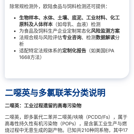
除常规检测外，欧陆食品与饲料检测还可提供：
生物样本、水体、土壤、底泥、工业材料、化工
原料及人体样本
（如母乳、血液）检测
为食品及饲料生产企业定制常态化
风险监测方案
法规合规与风险评估
专业咨询
、检测
数据解读
分
析
适配特定法规体系的
定制化报告
（如美国EPA
1668方法）
二噁英与多氯联苯分类说明
二噁英：工业过程遗留的高毒污染物
二噁英，即多氯代二苯并二噁英/呋喃（PCDD/Fs），属于
高毒性持久性有机污染物（POPs），是含氯工业生产与燃
烧过程中无意生成的副产物。已知共210种同系物，其中17