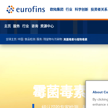
欧陆集团
行业
科学创新
投资者关系
主页
服务
行业
咨询
资源中心
全球主页
/
中国
/
食品检测
/
服务
/
残留物与污染物
/
真菌毒素与植物毒素
霉菌毒素和
About Co
By clickin
enhance si
经认可的专家检测，确保安全与