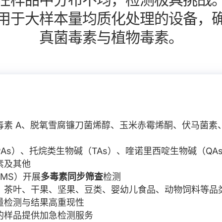
用于大样本量均质化处理的设备，
真菌毒素与植物毒素。
素 A、脱氧雪腐镰刀菌烯醇、玉米赤霉烯酮、伏马菌素、T-
As）、托烷类生物碱（TAs）、喹诺里西啶生物碱（QA
素及其他
/MS）开展
多毒素同步筛查
检测
、茶叶、干果、坚果、豆类、婴幼儿食品、动物饲料等品
量检测与结果高重现性
的样品提供加急检测服务