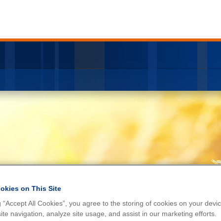
植物毒素
okies on This Site
g “Accept All Cookies”, you agree to the storing of cookies on your devic
te navigation, analyze site usage, and assist in our marketing efforts.
法规合规。