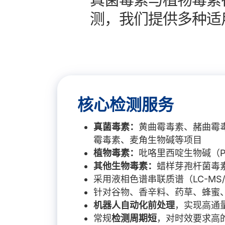
测，我们提供多种适
核心检测服务
真菌毒素：
黄曲霉毒素、赭曲霉毒
霉毒素、麦角生物碱等项目
植物毒素：
吡咯里西啶生物碱（P
其他生物毒素：
蜡样芽孢杆菌毒
采用液相色谱串联质谱（LC-MS
针对谷物、香辛料、药草、蜂蜜
机器人自动化前处理
，实现高通
常规
检测周期短
，对时效要求高